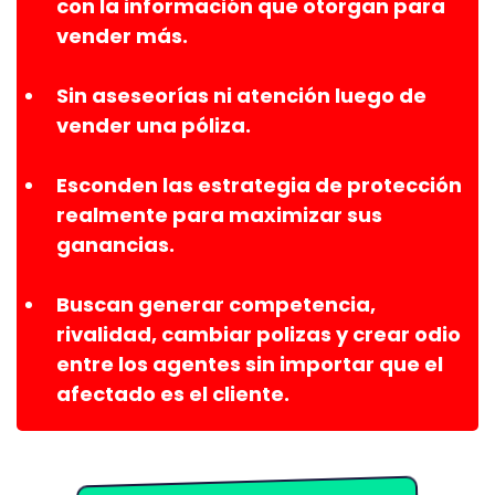
con la información que otorgan para
vender más.
Sin aseseorías ni atención luego de
vender una póliza.
​Esconden las estrategia de protección
realmente para maximizar sus
ganancias.
Buscan generar competencia,
rivalidad, cambiar polizas y crear odio
entre los agentes sin importar que el
afectado es el cliente.